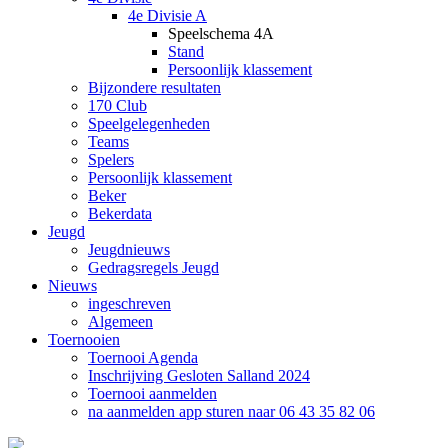
4e Divisie A
Speelschema 4A
Stand
Persoonlijk klassement
Bijzondere resultaten
170 Club
Speelgelegenheden
Teams
Spelers
Persoonlijk klassement
Beker
Bekerdata
Jeugd
Jeugdnieuws
Gedragsregels Jeugd
Nieuws
ingeschreven
Algemeen
Toernooien
Toernooi Agenda
Inschrijving Gesloten Salland 2024
Toernooi aanmelden
na aanmelden app sturen naar 06 43 35 82 06