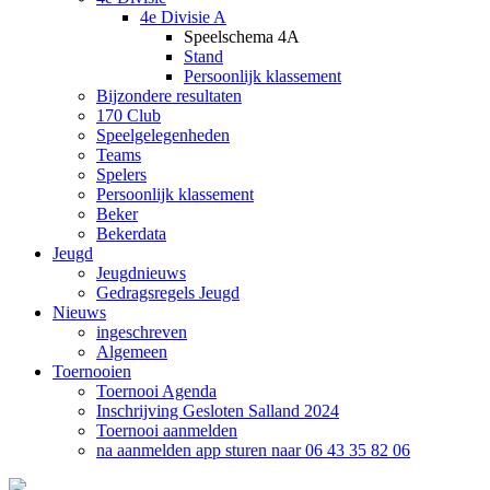
4e Divisie A
Speelschema 4A
Stand
Persoonlijk klassement
Bijzondere resultaten
170 Club
Speelgelegenheden
Teams
Spelers
Persoonlijk klassement
Beker
Bekerdata
Jeugd
Jeugdnieuws
Gedragsregels Jeugd
Nieuws
ingeschreven
Algemeen
Toernooien
Toernooi Agenda
Inschrijving Gesloten Salland 2024
Toernooi aanmelden
na aanmelden app sturen naar 06 43 35 82 06